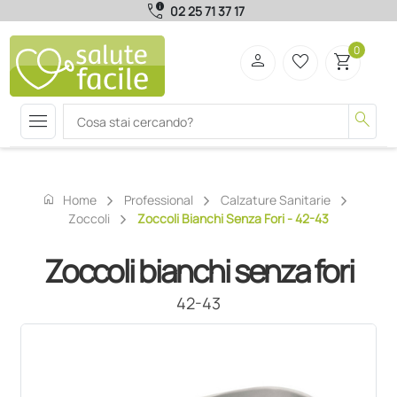
call_quality
02 25 71 37 17
0
person
favorite_border
shopping_cart
menu
search
home
Home
Professional
Calzature Sanitarie
Zoccoli
Zoccoli Bianchi Senza Fori - 42-43
Zoccoli bianchi senza fori
42-43