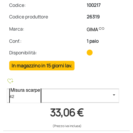
Codice:
100217
Codice produttore
26319
link
Marca:
GIMA
Conf.
:
1 paio
Disponibilità:
In magazzino in 15 giorni lav.
heart_plus
Misura scarpe
33,06 €
(Prezzo iva inclusa)