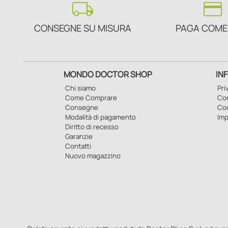
local_shipping
credit_card
CONSEGNE SU MISURA
PAGA COME
MONDO DOCTOR SHOP
IN
Chi siamo
Pri
Come Comprare
Con
Consegne
Co
Modalità di pagamento
Imp
Diritto di recesso
Garanzie
Contatti
Nuovo magazzino