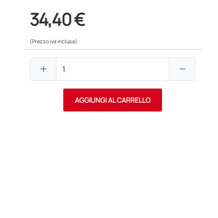
34,40 €
(Prezzo iva inclusa)
add
remove
AGGIUNGI AL CARRELLO