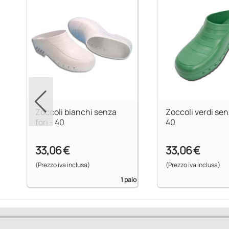
aio
Zoccoli bianchi senza
Zoccoli verdi senz
fori - 40
40
33,06 €
33,06 €
(Prezzo iva inclusa)
(Prezzo iva inclusa)
1 paio