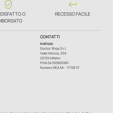
verified_user
keyboard_return
DISFATTO O
RECESSO FACILE
MBORSATO
CONTATTI
Indirizzo
Doctor Shop S.r.l.
Viale Monza, 259
20126 Milano
P.IVA 04760660961
Numero REA MI - 1770573