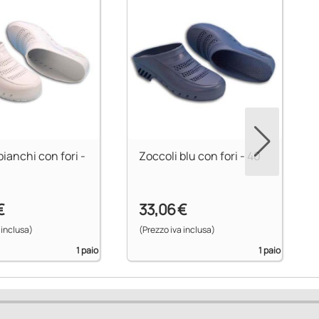
bianchi con fori -
Zoccoli blu con fori - 40
€
33,06 €
 inclusa)
(Prezzo iva inclusa)
1 paio
1 paio