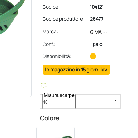
Codice:
104121
Codice produttore
26477
link
Marca:
GIMA
Conf.
:
1 paio
Disponibilità:
In magazzino in 15 giorni lav.
heart_plus
Misura scarpe
Colore