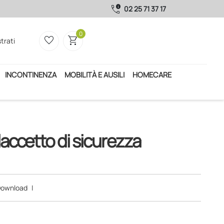
call_quality
02 25 71 37 17
0
favorite_border
shopping_cart
trati
INCONTINENZA
MOBILITÀ E AUSILI
HOMECARE
 laccetto di sicurezza
ownload
|