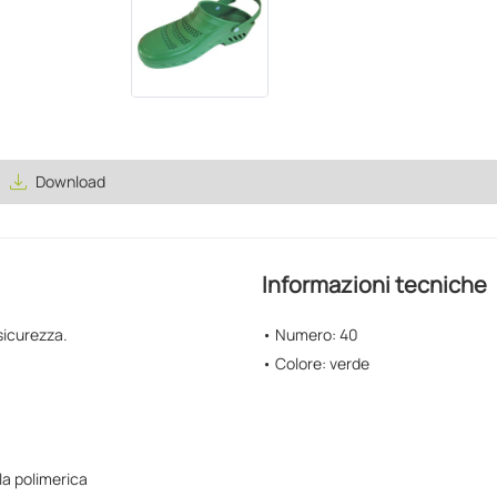
save_alt
Download
Informazioni tecniche
sicurezza.
• Numero: 40
• Colore: verde
la polimerica