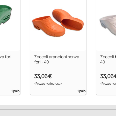
a fori -
Zoccoli arancioni senza
Zoccoli 
fori - 40
40
33,06 €
33,06 
(Prezzo iva inclusa)
(Prezzo iva
1 paio
1 paio