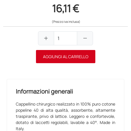
16,11 €
(Prezzo iva inclusa)
add
remove
AGGIUNGI AL CARRELLO
Informazioni generali
Cappellino chirurgico realizzato in 100% puro cotone
popeline 40 di alta qualità, assorbente, altamente
traspirante, privo di lattice. Leggero e confortevole,
dotato di laccetti regolabili, lavabile a 40°. Made in
Italy.