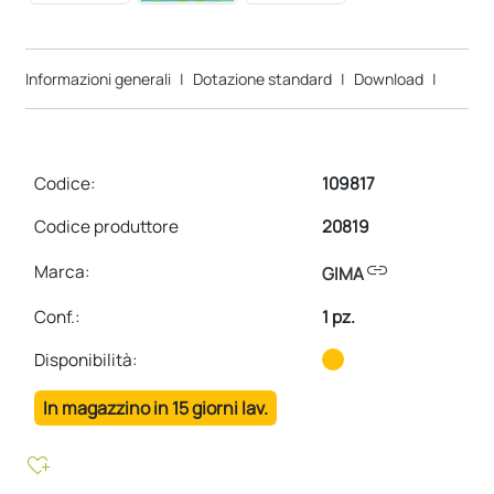
Informazioni generali
|
Dotazione standard
|
Download
|
Codice:
109817
Codice produttore
20819
link
Marca:
GIMA
Conf.
:
1 pz.
Disponibilità:
In magazzino in 15 giorni lav.
heart_plus