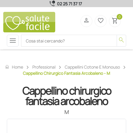
call_quality
02 25 71 37 17
0
person
favorite_border
shopping_cart
menu
search
home
Home
Professional
Cappellini Cotone E Monouso
Cappellino Chirurgico Fantasia Arcobaleno - M
Cappellino chirurgico
fantasia arcobaleno
M