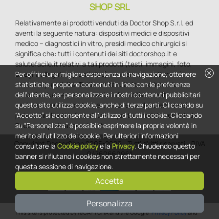
SHOP SRL
Relativamente ai prodotti venduti da Doctor Shop S.r.l. ed
aventi la seguente natura: dispositivi medici e dispositivi
medico – diagnostici in vitro, presidi medico chirurgici si
significa che: tutti i contenuti dei siti doctorshop.it e
salutefacile.it relativi a tali prodotti (testi, immagini, foto,
cancel
disegni, allegati e quant’altro) non hanno carattere né
Per offrire una migliore esperienza di navigazione, ottenere
natura di pubblicità. Tutti i contenuti devono intendersi e
statistiche, proporre contenuti in linea con le preferenze
sono di natura esclusivamente informativa e volti
dell'utente, per personalizzare i nostri contenuti pubblicitari
esclusivamente a portare a conoscenza dei clienti e dei
questo sito utilizza cookie, anche di terze parti. Cliccando su
potenziali clienti in fase di preacquisto i prodotti venduti da
“Accetto” si acconsente all'utilizzo di tutti i cookie. Cliccando
Doctorshop attraverso la rete.
su “Personalizza” è possibile esprimere la propria volontà in
merito all'utilizzo dei cookie. Per ulteriori informazioni
Copyright DoctorShop 2005-2026 - Tutti diritti riservati - P.IVA
consultare la
Cookie policy
e la
Privacy
. Chiudendo questo
04760660961
banner si rifiutano i cookies non strettamente necessari per
questa sessione di navigazione.
Accetta
Personalizza
0
This site is protected by reCAPTCHA and the Google
Privacy Policy
and