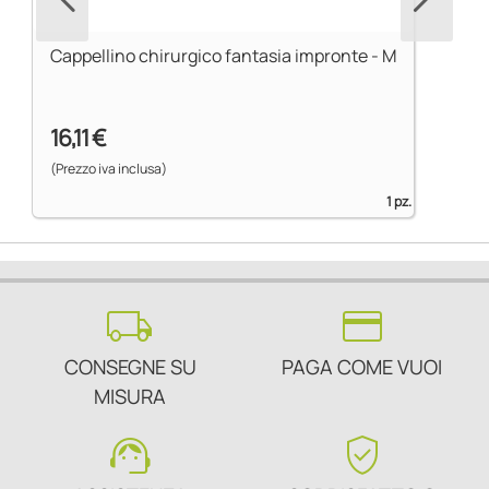
Cappellino chirurgico fantasia impronte - M
16,11 €
(Prezzo iva inclusa)
1 pz.
local_shipping
credit_card
CONSEGNE SU
PAGA COME VUOI
MISURA
support_agent
verified_user