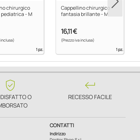
no chirurgico
Cappellino chirurgico
 pediatrica - M
fantasia brillante - M
16,11 €
 inclusa)
(Prezzo iva inclusa)
1 pz.
1 pz.
verified_user
keyboard_return
DISFATTO O
RECESSO FACILE
MBORSATO
CONTATTI
Indirizzo
Doctor Shop S.r.l.