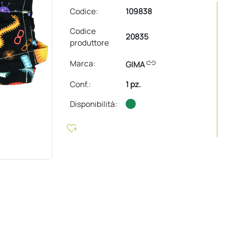
Codice:
109838
Codice
20835
produttore
link
Marca:
GIMA
Conf.
:
1 pz.
Disponibilità:
heart_plus