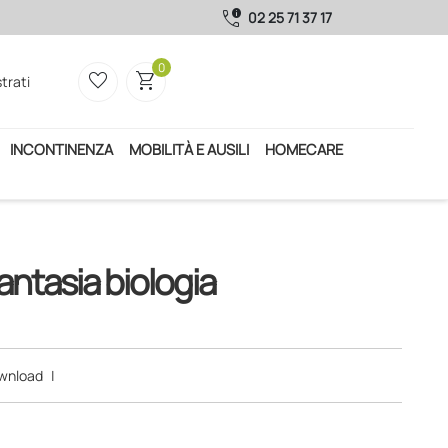
call_quality
02 25 71 37 17
0
favorite_border
shopping_cart
trati
INCONTINENZA
MOBILITÀ E AUSILI
HOMECARE
antasia biologia
wnload
|