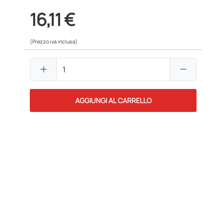
16,11 €
(Prezzo iva inclusa)
add
remove
AGGIUNGI AL CARRELLO