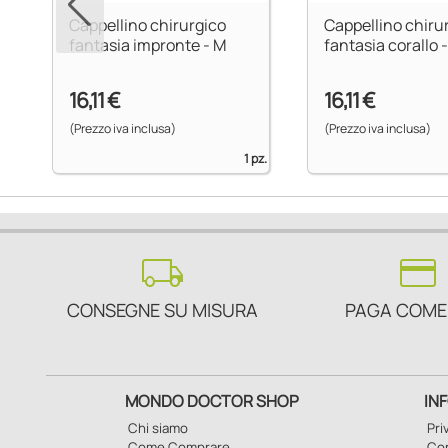
Cappellino chirurgico
Cappellino chiru
fantasia impronte - M
fantasia corallo 
16,11 €
16,11 €
(Prezzo iva inclusa)
(Prezzo iva inclusa)
1 pz.
local_shipping
credit_card
CONSEGNE SU MISURA
PAGA COME
MONDO DOCTOR SHOP
IN
Chi siamo
Pri
Come Comprare
Con