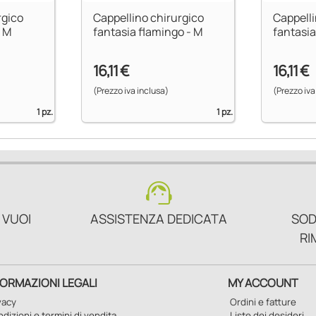
rgico
Cappellino chirurgico
Cappelli
- M
fantasia flamingo - M
fantasia
16,11 €
16,11 €
(Prezzo iva inclusa)
(Prezzo iva
1 pz.
1 pz.
support_agent
 VUOI
ASSISTENZA DEDICATA
SOD
RI
FORMAZIONI LEGALI
MY ACCOUNT
vacy
Ordini e fatture
dizioni e termini di vendita
Liste dei desideri