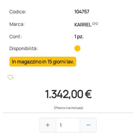
Codice:
104757
link
Marca:
KARREL
Conf.
:
1 pz.
Disponibilità:
In magazzino in 15 giorni lav.
heart_plus
1.342,00 €
(Prezzo iva inclusa)
add
remove