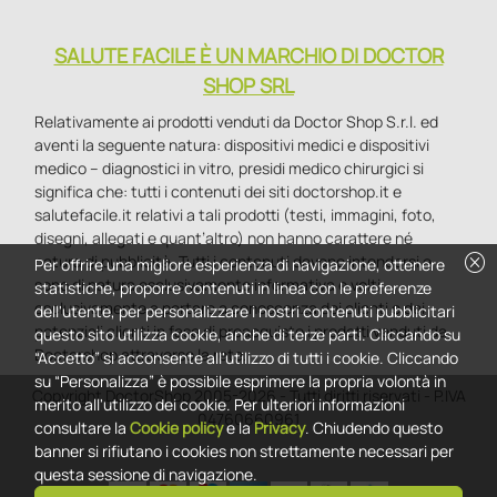
SALUTE FACILE È UN MARCHIO DI DOCTOR
SHOP SRL
Relativamente ai prodotti venduti da Doctor Shop S.r.l. ed
aventi la seguente natura: dispositivi medici e dispositivi
medico – diagnostici in vitro, presidi medico chirurgici si
significa che: tutti i contenuti dei siti doctorshop.it e
salutefacile.it relativi a tali prodotti (testi, immagini, foto,
disegni, allegati e quant’altro) non hanno carattere né
cancel
natura di pubblicità. Tutti i contenuti devono intendersi e
Per offrire una migliore esperienza di navigazione, ottenere
sono di natura esclusivamente informativa e volti
statistiche, proporre contenuti in linea con le preferenze
esclusivamente a portare a conoscenza dei clienti e dei
dell'utente, per personalizzare i nostri contenuti pubblicitari
potenziali clienti in fase di preacquisto i prodotti venduti da
questo sito utilizza cookie, anche di terze parti. Cliccando su
Doctorshop attraverso la rete.
“Accetto” si acconsente all'utilizzo di tutti i cookie. Cliccando
su “Personalizza” è possibile esprimere la propria volontà in
Copyright DoctorShop 2005-2026 - Tutti diritti riservati - P.IVA
merito all'utilizzo dei cookie. Per ulteriori informazioni
04760660961
consultare la
Cookie policy
e la
Privacy
. Chiudendo questo
banner si rifiutano i cookies non strettamente necessari per
questa sessione di navigazione.