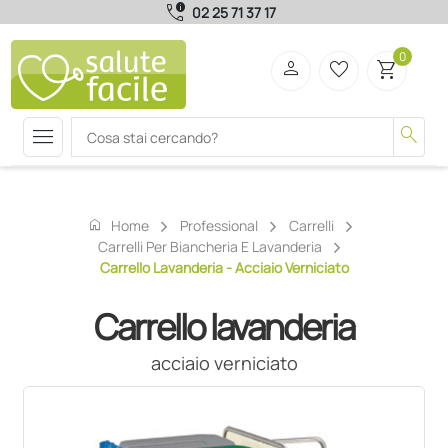
call_quality
02 25 71 37 17
0
person
favorite_border
shopping_cart
menu
search
home
Home
Professional
Carrelli
Carrelli Per Biancheria E Lavanderia
Carrello Lavanderia - Acciaio Verniciato
Carrello lavanderia
acciaio verniciato