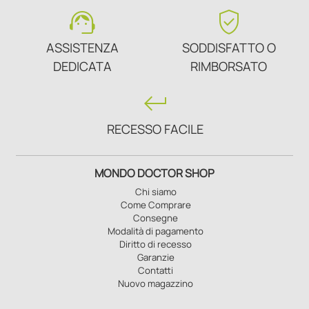
support_agent
verified_user
ASSISTENZA
SODDISFATTO O
DEDICATA
RIMBORSATO
keyboard_return
RECESSO FACILE
MONDO DOCTOR SHOP
Chi siamo
Come Comprare
Consegne
Modalità di pagamento
Diritto di recesso
Garanzie
Contatti
Nuovo magazzino