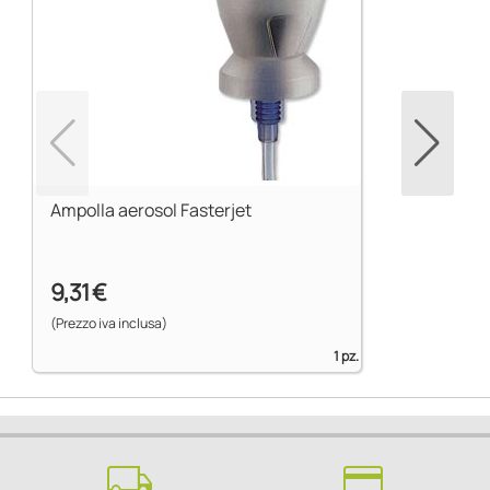
Ampolla aerosol Fasterjet
9,31 €
(Prezzo iva inclusa)
1 pz.
local_shipping
credit_card