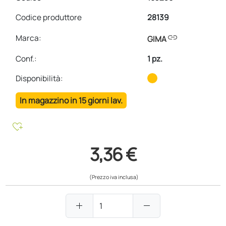
Codice produttore
28139
link
Marca:
GIMA
Conf.
:
1 pz.
Disponibilità:
In magazzino in 15 giorni lav.
heart_plus
3,36 €
(Prezzo iva inclusa)
add
remove