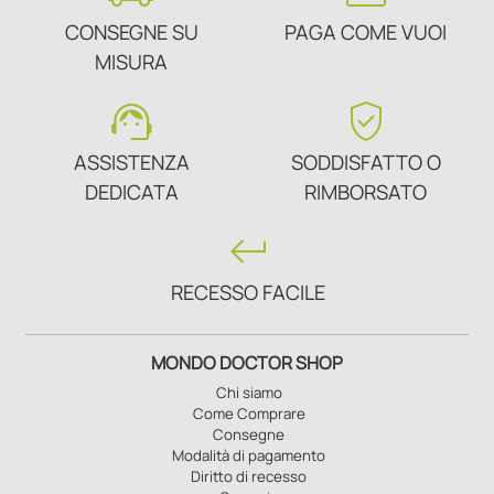
CONSEGNE SU
PAGA COME VUOI
MISURA
support_agent
verified_user
ASSISTENZA
SODDISFATTO O
DEDICATA
RIMBORSATO
keyboard_return
RECESSO FACILE
MONDO DOCTOR SHOP
Chi siamo
Come Comprare
Consegne
Modalità di pagamento
Diritto di recesso