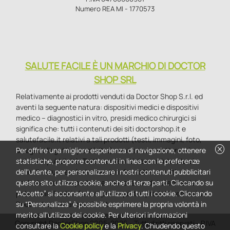
Numero REA MI - 1770573
SALUTE FACILE È UN MARCHIO DI DOCTOR
SHOP SRL
Relativamente ai prodotti venduti da Doctor Shop S.r.l. ed
aventi la seguente natura: dispositivi medici e dispositivi
medico – diagnostici in vitro, presidi medico chirurgici si
significa che: tutti i contenuti dei siti doctorshop.it e
salutefacile.it relativi a tali prodotti (testi, immagini, foto,
cancel
disegni, allegati e quant’altro) non hanno carattere né
Per offrire una migliore esperienza di navigazione, ottenere
natura di pubblicità. Tutti i contenuti devono intendersi e
statistiche, proporre contenuti in linea con le preferenze
sono di natura esclusivamente informativa e volti
dell'utente, per personalizzare i nostri contenuti pubblicitari
esclusivamente a portare a conoscenza dei clienti e dei
questo sito utilizza cookie, anche di terze parti. Cliccando su
potenziali clienti in fase di preacquisto i prodotti venduti da
“Accetto” si acconsente all'utilizzo di tutti i cookie. Cliccando
Doctorshop attraverso la rete.
su “Personalizza” è possibile esprimere la propria volontà in
merito all'utilizzo dei cookie. Per ulteriori informazioni
Copyright DoctorShop 2005-2026 - Tutti diritti riservati - P.IVA
consultare la
Cookie policy
e la
Privacy
. Chiudendo questo