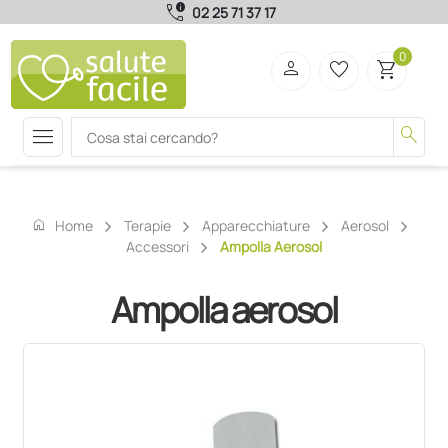
call_quality
02 25 71 37 17
0
person
favorite_border
shopping_cart
menu
search
home
Home
Terapie
Apparecchiature
Aerosol
Accessori
Ampolla Aerosol
Ampolla aerosol