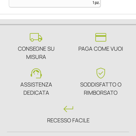
1 pz.
local_shipping
credit_card
CONSEGNE SU
PAGA COME VUOI
MISURA
support_agent
verified_user
ASSISTENZA
SODDISFATTO O
DEDICATA
RIMBORSATO
keyboard_return
RECESSO FACILE