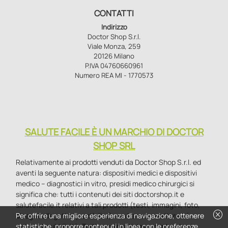
CONTATTI
Indirizzo
Doctor Shop S.r.l.
Viale Monza, 259
20126 Milano
P.IVA 04760660961
Numero REA MI - 1770573
SALUTE FACILE È UN MARCHIO DI DOCTOR
SHOP SRL
Relativamente ai prodotti venduti da Doctor Shop S.r.l. ed
aventi la seguente natura: dispositivi medici e dispositivi
medico – diagnostici in vitro, presidi medico chirurgici si
significa che: tutti i contenuti dei siti doctorshop.it e
salutefacile.it relativi a tali prodotti (testi, immagini, foto,
cancel
disegni, allegati e quant’altro) non hanno carattere né
Per offrire una migliore esperienza di navigazione, ottenere
natura di pubblicità. Tutti i contenuti devono intendersi e
statistiche, proporre contenuti in linea con le preferenze