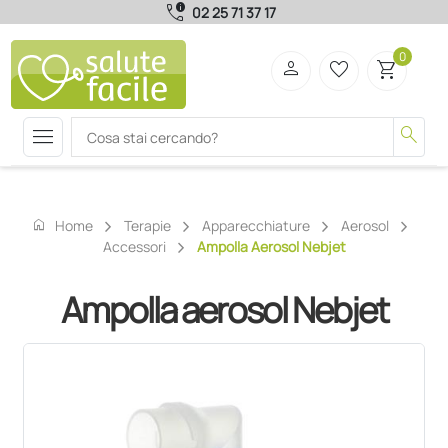
call_quality
02 25 71 37 17
0
person
favorite_border
shopping_cart
menu
search
home
Home
Terapie
Apparecchiature
Aerosol
Accessori
Ampolla Aerosol Nebjet
Ampolla aerosol Nebjet